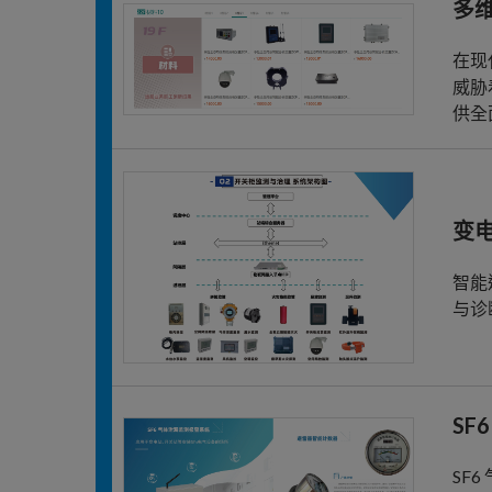
多
在现
威胁
供全
变
智能
与诊
SF
SF