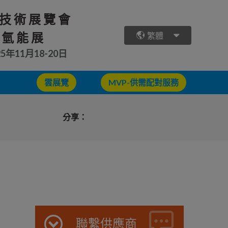
技術展覽會
 氫能展
繁體
25年11月18-20日
雲展覽
MVP-供需配對服務
分享：
聯繫供應商