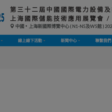
第三十二屆中國國際電力設備及
上海國際儲能技術應用展覽會 /
中國
上海新國際博覽中心 ( N1-N5及W5館 )
20
線上線下活動
新聞中心
聯繫我們