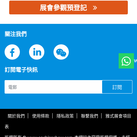
展會參觀預登記
思源黑体预加载(勿删): 上海品研测控技术有限公司
關注我們
W
訂閱電子快訊
訂閱
關於我們
使用條款
隱私政策
聯繫我們
雅式展會項目
表