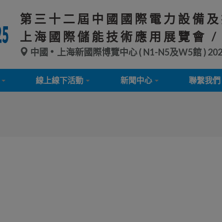
第三十二屆中國國際電力設備及
上海國際儲能技術應用展覽會 /
中國
上海新國際博覽中心 ( N1-N5及W5館 )
20
線上線下活動
新聞中心
聯繫我們