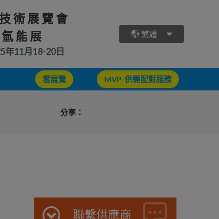
技術展覽會
 氫能展
繁體
25年11月18-20日
雲展覽
MVP-供需配對服務
分享：
聯繫供應商