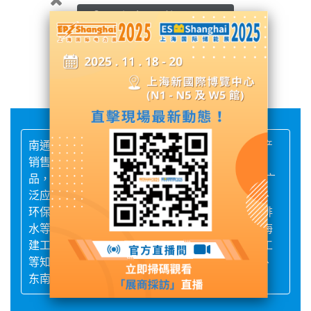
展台號: W5館 - W5S21
聯繫供應商
南通力驰复合材料有限公司是一家专业研发、生产
销售玻璃钢格栅、玻璃钢盖板，玻璃钢型材等产
品，并获得挪威船级社DNV认证证书，公司产品广
泛应用于船舶制造、风力光伏发电、石油、化工、
环保、电厂、锂电产业、制药、印染、酿造、给排
水等行业，与宝钢股份、台积电、天铁冶金、上海
建工、上海市政、五矿集团、惠生重工、中远重工
等知名企业合作。产品同时还出口至北美、欧洲、
东南亚等几十个国际和地区。