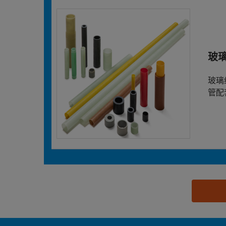
玻
玻璃
管配
思源黑体预加载(勿删): 浙江联昌电气科技有限公司