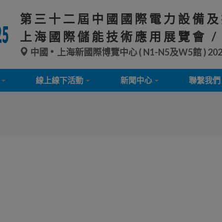
第三十二屆中國國際電力設備及
上海國際儲能技術應用展覽會 /
中國
上海新國際博覽中心 ( N1-N5及W5館 )
20
線上線下活動
新聞中心
聯繫我們