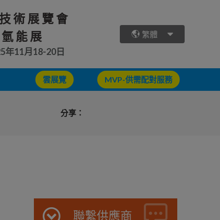
技術展覽會
 氫能展
繁體
25年11月18-20日
雲展覽
MVP-供需配對服務
分享：
聯繫供應商