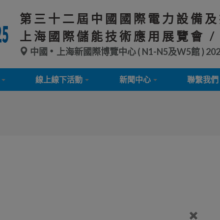
第三十二屆中國國際電力設備及
上海國際儲能技術應用展覽會 /
中國
上海新國際博覽中心 ( N1-N5及W5館 )
20
線上線下活動
新聞中心
聯繫我們