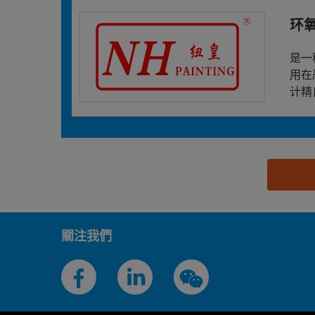
环氧
是一
用在
计精
思源黑体预加载(勿删): 纽皇实业（上海）股份有限
關注我們