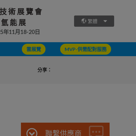
技術展覽會
 氫能展
繁體
25年11月18-20日
雲展覽
MVP-供需配對服務
分享：
聯繫供應商