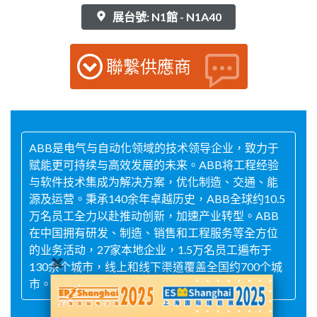
展台號: N1館 - N1A40
聯繫供應商
ABB是电气与自动化领域的技术领导企业，致力于
赋能更可持续与高效发展的未来。ABB将工程经验
与软件技术集成为解决方案，优化制造、交通、能
源及运营。秉承140余年卓越历史，ABB全球约10.5
万名员工全力以赴推动创新，加速产业转型。ABB
在中国拥有研发、制造、销售和工程服务等全方位
的业务活动，27家本地企业，1.5万名员工遍布于
130余个城市，线上和线下渠道覆盖全国约700个城
市。