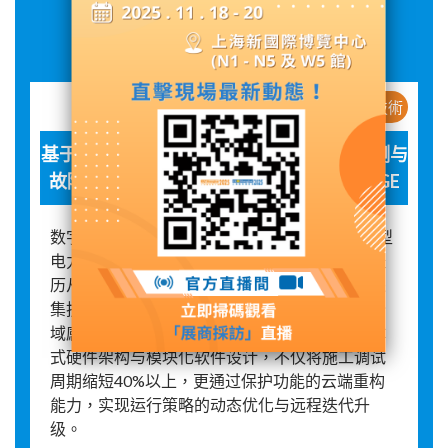
展品詳情
新産品 / 新技術
基于人工智能/机器学习的电力系统异常检测与
故障预测解决方案--SSC600+CogniEN EDGE
数字时代电网保护系统的集中化革新路径: 在新型
电力系统建设背景下，传统变电站保护装置正经
历从分散式到集中化的范式转变。通过全电量采
集技术的深度应用，系统可实现毫秒级电气量全
域感知，为数字化组网奠定数据基石。采用一体
式硬件架构与模块化软件设计，不仅将施工调试
周期缩短40%以上，更通过保护功能的云端重构
能力，实现运行策略的动态优化与远程迭代升
级。