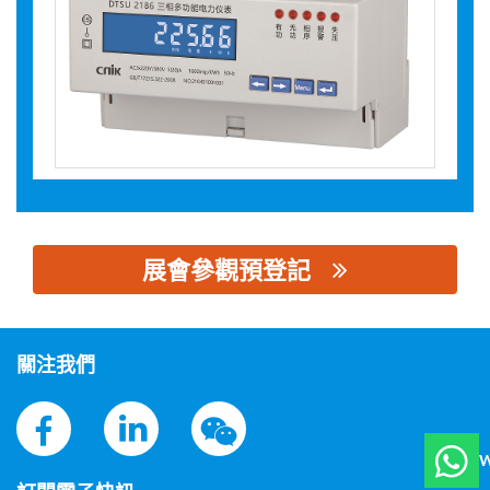
展會參觀預登記
思源黑体预加载(勿删): 仪科仪表有限公司
關注我們
W