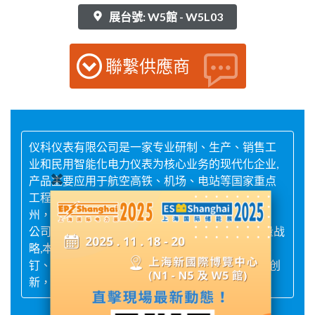
展台號: W5館 - W5L03
聯繫供應商
仪科仪表有限公司是一家专业研制、生产、销售工
业和民用智能化电力仪表为核心业务的现代化企业,
产品主要应用于航空高铁、机场、电站等国家重点
工程项目。公司注册成立于2003年，总部位于温
州，分公司分别位于中国上海以及辽宁丹东。
公司始终奉行“稳定是工业品的最低生命线”的质量战
略,本着“认真焊好每一个焊点、认真装好每一枚螺
钉、认真校好每只产品”的原则，不断地进行技术创
新，全面推行质量管理，开发高科技产品