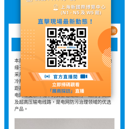
展品詳情
新産品 / 新技術
U70BP 玻璃绝缘子
本展品为U70BP型高压线路耐污盘形悬式玻璃绝
缘子，专为恶劣工业污染及高湿度环境设计。其
采用高强钢化玻璃制造，具有优异的耐电弧和耐
冷热冲击性能，自爆率低。产品结构可靠，爬电
距离大，憎水性强，可有效防止污闪事故，保障
电网在复杂环境下的安全稳定运行。适用于高压
及超高压输电线路，是电网防污治理领域的优选
产品。