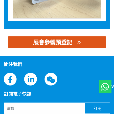
展會參觀預登記
思源黑体预加载(勿删): 东莞市赛瑞智能科技有限公司
關注我們
W
訂閱電子快訊
訂閱