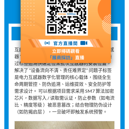
展品詳情
电网互感器资产标签
互感器 RFID 标签承载唯一识别编码，可追溯互感
器 “生产批次检定机构安装台区” 全链条信息。通
过标签追溯快速定位某批次互感器的安装位置，
解决了 “设备流向不清、责任难界定” 问题子标签
是电力互感器数字化管理的核心载体，围绕全生
命周期管控、防伪追溯、运维提效、安全防护等
需求设计。 可以根据项目需求采用 SM7 算法加密
芯片，数据写入 / 读取需认证，防止参数（如电流
比、精度等级 ）被恶意篡改；结合物理防伪设计
（如防揭启层 ），一旦破坏即触发系统预警。