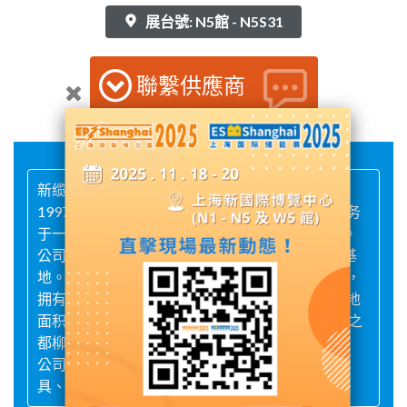
展台號: N5館 - N5S31
聯繫供應商
新缆集团是一家全国无区域性企业集团，始创于
1997年，是一家集研发、设计、生产、销售、服务
于一体的现代化大型电线电缆、电缆、附件企业。
公司拥有浙江乐清、嘉兴、上海三个研发、生产基
地。集团总注册资本1.4718亿元，员工1500多人，
拥有8个驻外机构，420多家国内经销单位，总占地
面积210000，总部位于极负盛名的中国电器制造之
都柳市。
公司生产的主导产品有高低压电线电缆、电力金
具、热缩电