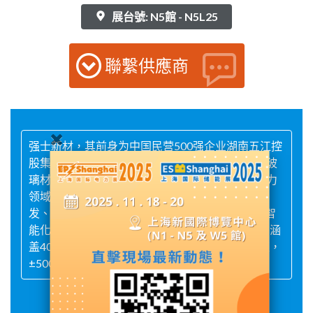
展台號: N5館 - N5L25
聯繫供應商
强士新材，其前身为中国民营500强企业湖南五江控
股集团旗下公司，自2001年成立以来一直专注于玻
璃材料的研发与生产，2024年正式转型为一家电力
领域新材料企业，专业从事钢化玻璃绝缘子的研
发、生产及销售。公司已投资1.5亿元建设10000智
能化生产基地，年产3万吨钢化玻璃绝缘子产品，涵
盖40-850kN全系列型号，适用于10-1100kV交流，
±500- ±1100kV直流输电线路全电压等级。