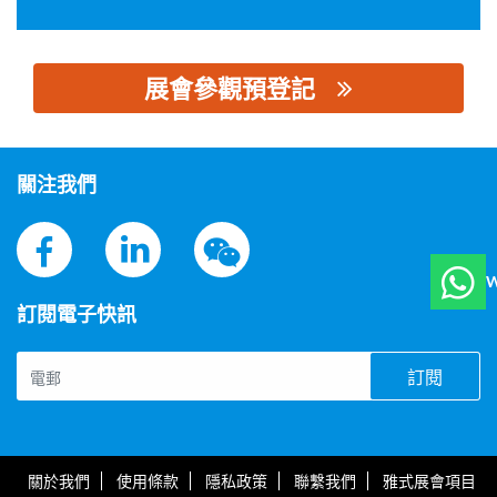
展會參觀預登記
思源黑体预加载(勿删): 浙江皓晟电子科技有限公司
關注我們
W
訂閱電子快訊
訂閱
關於我們
使用條款
隱私政策
聯繫我們
雅式展會項目