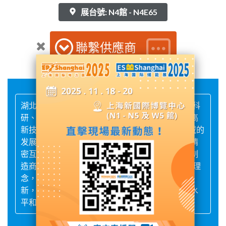
展台號: N4館 - N4E65
聯繫供應商
湖北天瑞电子股份有限公司创办于1998年，是集科
研、生产、销售、服务于一体的电力电子元器件高
新技术企业，专注于“继电保护与电力自动化”领域的
发展，持续为国内外的电力设备制造商提供全套精
密互感器解决方案，是继电保护用互感器的知名制
造商，公司一直秉承“专业 求实 创新 高效”的企业理
念，充分发挥市场影响力优势，深入强化技术创
新，提高产品可靠性和服务品质，提升经营管理水
平和核心竞争力。