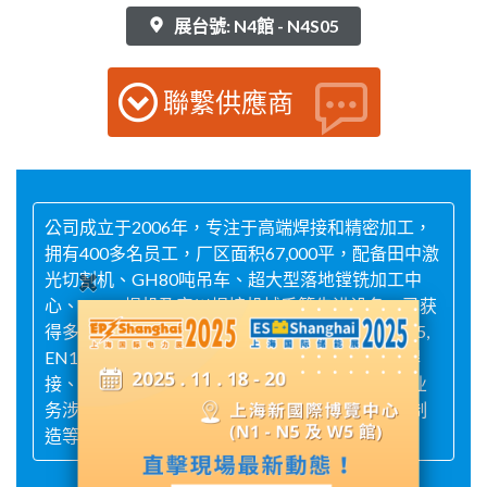
展台號: N4館 - N4S05
聯繫供應商
公司成立于2006年，专注于高端焊接和精密加工，
拥有400多名员工，厂区面积67,000平，配备田中激
光切割机、GH80吨吊车、超大型落地镗铣加工中
心、EWM焊机及安川焊接机械手等先进设备，已获
得多个认证证书（ISO，ASME，CWB，EN15085,
EN1090等），保证从产品的材料切割、组对、焊
接、机加工及表处等工艺技术均处于上游水平，业
务涉及电工电力，风电，海工，压力容器及机械制
造等行业。