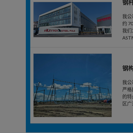
钢
我公司
约 
我们
AS
钢
我公
严格
的特
区广