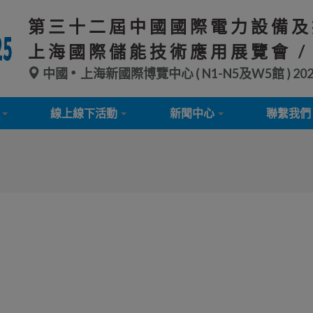
第三十二屆中國國際電力設備及
上海國際儲能技術應用展覽會 /
中國
上海新國際博覽中心 ( N1-N5及W5館 )
20
線上線下活動
新聞中心
聯繫我們