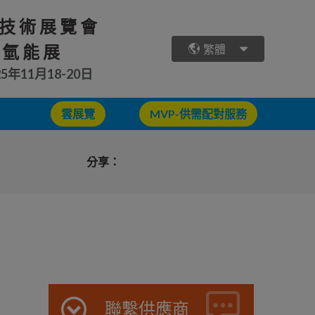
技術展覽會
 氫能展
繁體
25年11月18-20日
雲展覽
MVP-供需配對服務
分享：
聯繫供應商