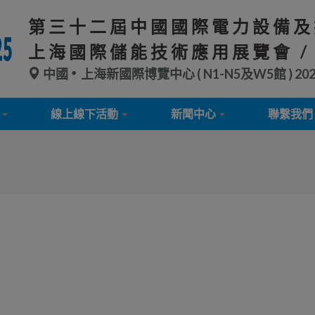
第三十二屆中國國際電力設備及
上海國際儲能技術應用展覽會 /
中國
上海新國際博覽中心 ( N1-N5及W5館 )
20
線上線下活動
新聞中心
聯繫我們