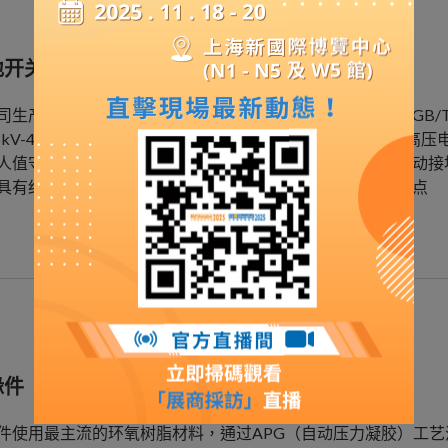
地开关
司生产户内高压接地开关采用国际先进生产工艺，性能符合GB/T1985及
.6kV-40.5kV三相交流50（60）Hz的各种高压开关柜，作
人值守和远程控制需要而设计开发的一种程序化、智能型电动接
具有结构简单，安装方便，性能稳定，长寿命、高智能的特点
缘件
件使用最主流的环氧树脂材料，通过APG（自动压力凝胶）工