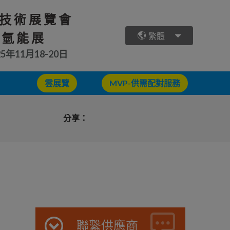
技術展覽會
 氫能展
繁體
25年11月18-20日
雲展覽
MVP-供需配對服務
分享：
聯繫供應商