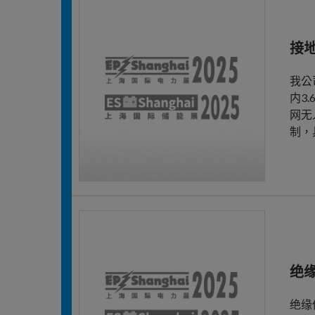
接
我公
内3
网无
制，
绝
绝缘