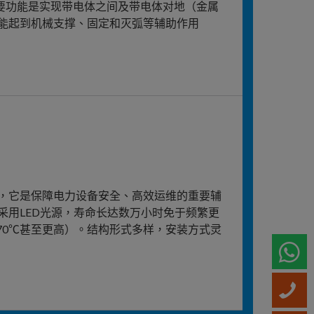
要功能是实现带电体之间及带电体对地（金属
能起到机械支撑、固定和灭弧等辅助作用
，它是保障电力设备安全、高效运维的重要辅
采用LED光源，寿命长达数万小时免于频繁更
+70℃甚至更高）。结构形式多样，安装方式灵
W