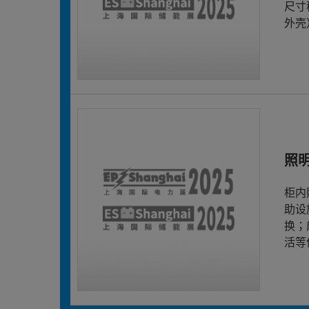
尺寸
外壳
照
柜内
助设
换；
活等