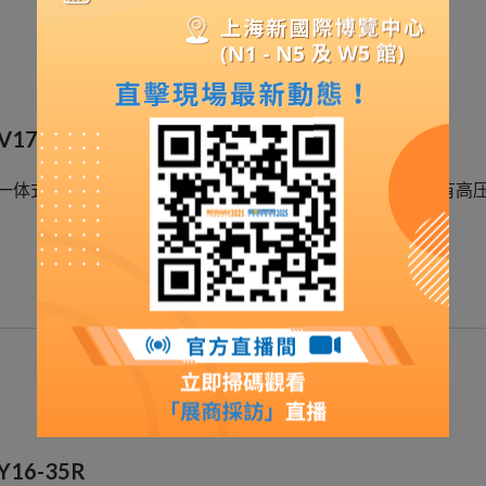
V17-24R
一体式24KV电压互感器，体积小、重量轻和使用寿命长带有高
Y16-35R