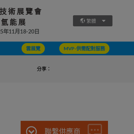
技術展覽會
 氫能展
繁體
25年11月18-20日
雲展覽
MVP-供需配對服務
分享：
聯繫供應商