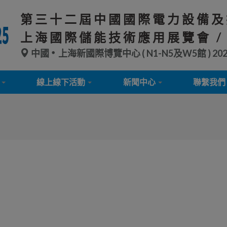
第三十二屆中國國際電力設備及
上海國際儲能技術應用展覽會 /
中國
上海新國際博覽中心 ( N1-N5及W5館 )
20
線上線下活動
新聞中心
聯繫我們