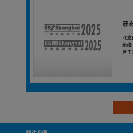
液
液态
绝缘
有丰
思源黑体预加载(勿删): 鄂州市德标机械有限公司