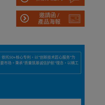
邀請函 /
產品海報
依托50+核心专利，以"创新技术匠心服务"为
要市场。秉承"质量筑基诚信护航"理念，以精工