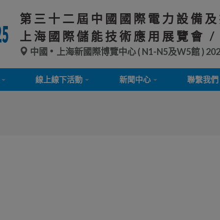
第三十二屆中國國際電力設備及
上海國際儲能技術應用展覽會 /
中國
上海新國際博覽中心 ( N1-N5及W5館 )
20
線上線下活動
新聞中心
聯繫我們