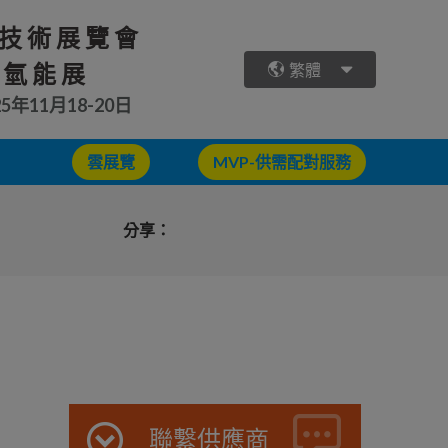
技術展覽會
 氫能展
繁體
25年11月18-20日
雲展覽
MVP-供需配對服務
分享：
聯繫供應商