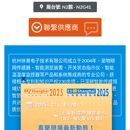
展台號: N2館 - N2G41
聯繫供應商
杭州休普电子技术有限公司成立于2004年，是物联
网传感器、智能测显装置、开关状态指示仪、智能
温湿度监控器等产品和系统集成商的专业公司，获
得相关专利和知识产权230余项，已深耕智能传感领
域达21年。自成立以来，公司始终坚持以“让电力更
智慧、更安全”为目标，以客户为中心，秉承“共谋、
共进、共赢、共享”的经营理念，遵循“技术领先、品
质优良、安全可靠、负责到底”的质量方针。