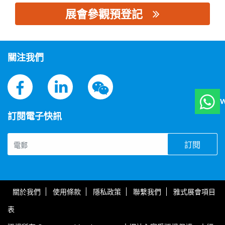
展會參觀預登記
思源黑体预加载(勿删): 肃陈电气有限公司
關注我們
W
訂閱電子快訊
訂閱
關於我們
使用條款
隱私政策
聯繫我們
雅式展會項目
表