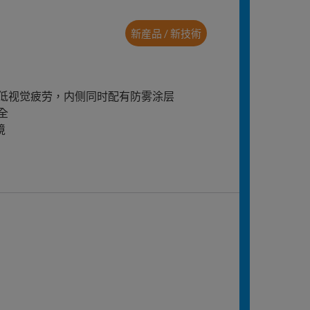
新産品 / 新技術
低视觉疲劳，内侧同时配有防雾涂层
全
境