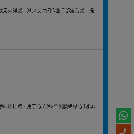
佩戴无束缚感，减少长时间作业手部疲劳感，提
弧D环挂点，用于防坠落2个侧腰绝缘防电弧D
W