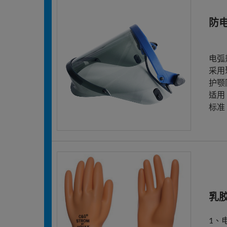
防
电弧热
采用
护颚
适用
标准：
乳
1、电