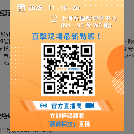
电弧面屏
防护性能值ATPV：14cal/cm2
聚碳酸酯，高透灰色，达到更优异的透光率，减少视觉色差，降
同样采取高透灰设计，低头作业时不会影响下方视线，作业更安
：电力/配电柜/新能源汽车制造、维修等存在电弧危害的作业环
ASTM F2178/ F2178M-20
胶绝缘手套
压等级：00/0/1/2/3/4级