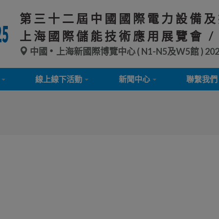
第三十二屆中國國際電力設備及
上海國際儲能技術應用展覽會 /
中國
上海新國際博覽中心 ( N1-N5及W5館 )
20
線上線下活動
新聞中心
聯繫我們