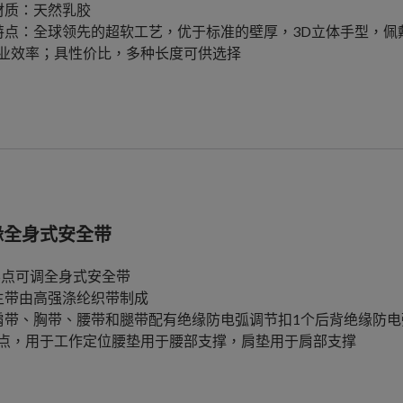
材质：天然乳胶
特点：全球领先的超软工艺，优于标准的壁厚，3D立体手型，
业效率；具性价比，多种长度可供选择
缘全身式安全带
 5点可调全身式安全带
主带由高强涤纶织带制成
肩带、胸带、腰带和腿带配有绝缘防电弧调节扣1个后背绝缘防电
点，用于工作定位腰垫用于腰部支撑，肩垫用于肩部支撑