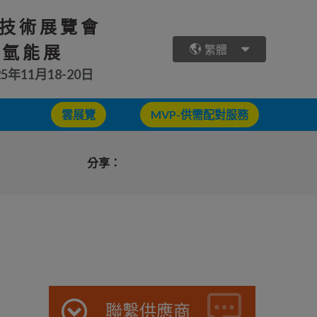
技術展覽會
 氫能展
繁體
25年11月18-20日
雲展覽
MVP-供需配對服務
分享：
聯繫供應商