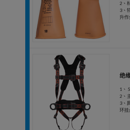
2、
3、
升作
绝
1、
2、
3、
环挂