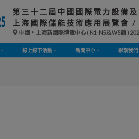
第三十二屆中國國際電力設備及
上海國際儲能技術應用展覽會 /
中國
上海新國際博覽中心 ( N1-N5及W5館 )
20
線上線下活動
新聞中心
聯繫我們