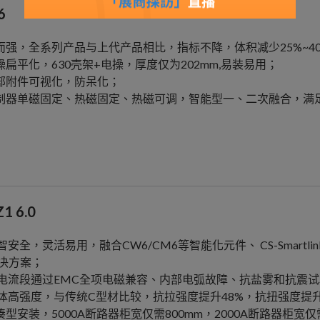
6
小而强，全系列产品与上代产品相比，指标不降，体积减少25%~40
电操扁平化，630壳架+电操，厚度仅为202mm,易装易用；
内部附件可视化，防呆化；
控制器单磁固定、热磁固定、热磁可调，智能型一、二次融合，满
1 6.0
数智安全，灵活易用，融合CW6/CM6等智能化元件、 CS-Smartli
决方案；
 全电流段通过EMC全项电磁兼容、内部电弧故障、抗盐雾和抗震
 柜体高强度，与传统C型材比较，抗拉强度提升48%，抗扭强度提升
紧凑型安装，5000A断路器柜宽仅需800mm，2000A断路器柜宽仅