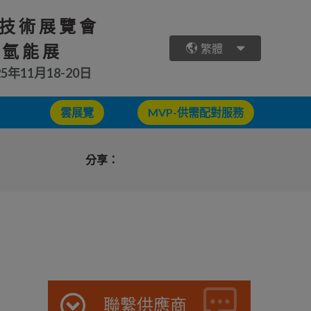
技術展覽會
 氫能展
繁體
25年11月18-20日
雲展覽
MVP-供需配對服務
分享：
聯繫供應商