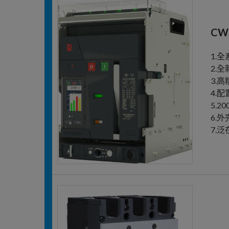
CW
1.
2.
3.
4.
5.
6.
7.