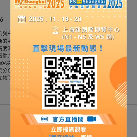
6
全系列产品Icu=Ics，Icw66kA，满足电流上下级保护要求；
全新的主弧触头和高强度机构，大幅提升寿命；
高精度测量，电流、电压精度±0.5%，功率±1%；
配置健康诊断功能，实现主动运维；
2000A壳架和5000A壳架，相比同行，尺寸减小20%；
外壳分仓设计，附件免接线，即插即用，快速扩展；
泛在物联，标配蓝牙，整定参数多台直接拷贝使用。