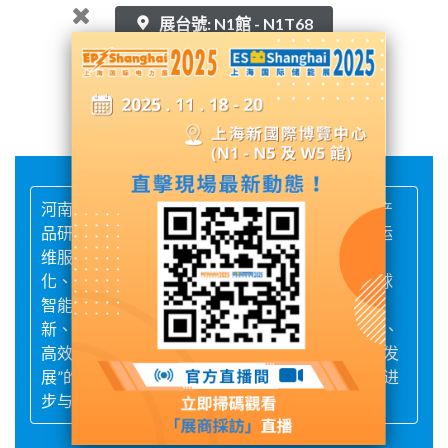
展台號: N1館 - N1T68
聯繫供應商
河南柏科沃电子科技有限公司位于新乡市无功偿产
品研发的集中地，是一家集研发、生产、销售、运
维服务为一体的创新型高科技企业，领先把数字
化、网络化技术引入到电能质量测控领域，为全球
智能电网产品的发展提供动能。公司秉持“执着创
新、增值用户”的理念研发创造，为用户提供安全、
高效、优质的解决方案。用“产业保研发，研发促发
展”的良性循环带动行业经济的增长和配套产业的进
步与发展。