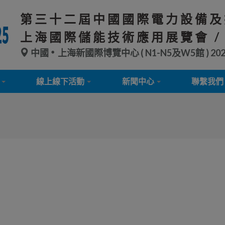
第三十二屆中國國際電力設備及
上海國際儲能技術應用展覽會 /
中國
上海新國際博覽中心 ( N1-N5及W5館 )
20
線上線下活動
新聞中心
聯繫我們