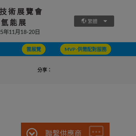
技術展覽會
 氫能展
繁體
25年11月18-20日
雲展覽
MVP-供需配對服務
分享：
聯繫供應商