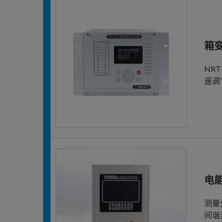
箱
NR
遥调
电
测量
间谐