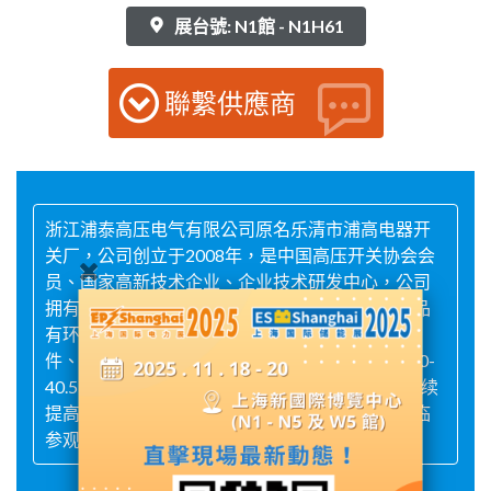
展台號: N1館 - N1H61
聯繫供應商
浙江浦泰高压电气有限公司原名乐清市浦高电器开
关厂，公司创立于2008年，是中国高压开关协会会
员、国家高新技术企业、企业技术研发中心，公司
拥有完整、科学的质量管理体系。主要生产的产品
有环保柜充气柜绝缘件、环保柜半固封开关塑料
件、固体柜机芯、10-40.5KV断路器固封极柱、10-
40.5KV FLN36开关等。在以后的发展中我司将继续
提高公司管理体系、技术水平，欢迎各界朋友莅临
参观、指导和业务洽谈。