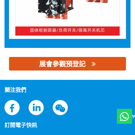
展會參觀預登記
思源黑体预加载(勿删): 浙江浦泰高压电气有限公司
關注我們
W
訂閱電子快訊