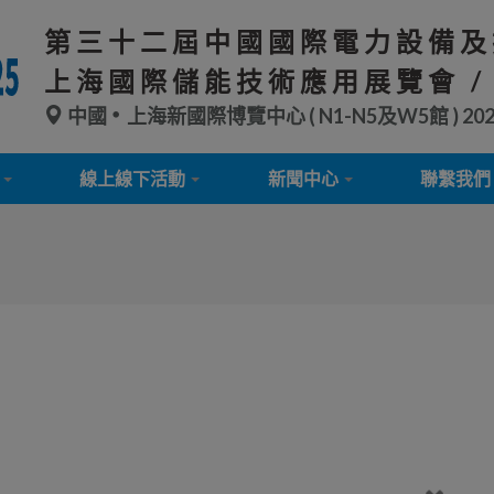
第三十二屆中國國際電力設備及
上海國際儲能技術應用展覽會 /
中國
上海新國際博覽中心 ( N1-N5及W5館 )
20
線上線下活動
新聞中心
聯繫我們