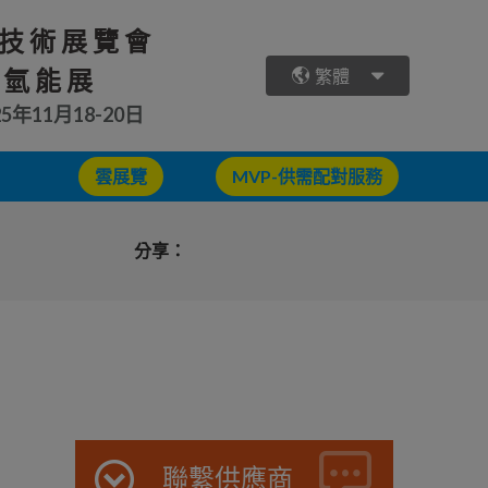
技術展覽會
 氫能展
繁體
25年11月18-20日
雲展覽
MVP-供需配對服務
分享：
聯繫供應商