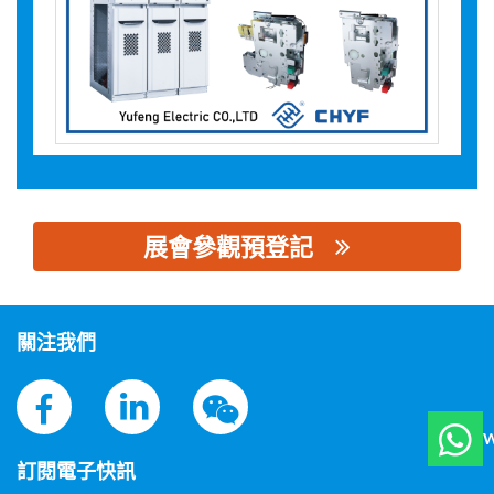
展會參觀預登記
思源黑体预加载(勿删): 裕丰电气有限公司
關注我們
W
訂閱電子快訊