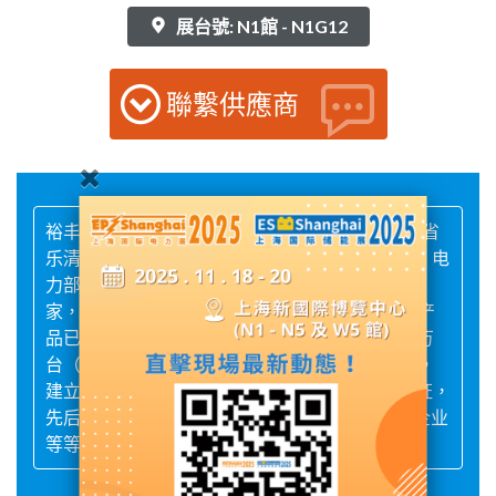
展台號: N1館 - N1G12
聯繫供應商
裕丰电气有限公司创办于2002年，公司位于浙江省
乐清市，占地面积26000平方米，是国家机械部、电
力部定点生产KYN28柜、KYN61柜全套配件的厂
家，集研发、生产、销售为一体。公司研制生产产
品已有50多种系列，500多种规格，年产量达50万
台（套）。公司实行标准化、自化、信息化管理，
建立质量管理保证体系，已通过ISO9001体系认证，
先后被评为国家高新技术企业、省级“专精特新”企业
等等。