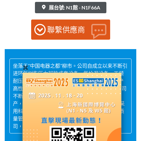
展台號: N1館 - N1F66A
聯繫供應商
坐落于“中国电器之都”柳市。公司自成立以来不断引
进环氧树脂压力凝胶成套设备、氦检漏设备、工频
耐压、局放仪等高端检测设备。专业开发研制生产
高性价比的通用IEC标准绝缘制品以及定制件。公司
不断完善生产工艺，提升产品品质，是一家集生
产，销售和售后服务于一体的科技型规模企业。 采
用科学的ERP管理模式，健全的ISO 9001：2008质
量管理体系。现已发展为较具规模的生产销售公
司，得到客户的广泛信任。