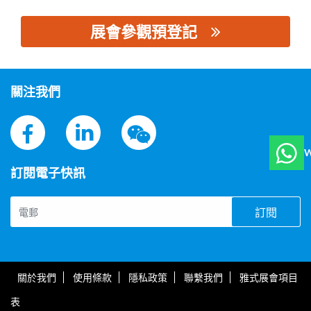
展會參觀預登記
思源黑体预加载(勿删): 浙江麦法隆电力技术有限公司
關注我們
W
訂閱電子快訊
訂閱
關於我們
使用條款
隱私政策
聯繫我們
雅式展會項目
表