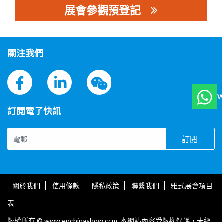
展會參觀預登記
思源黑体预加载(勿删): 上海人民机电设备有限公司
關注我們
W
訂閱電子快訊
訂閱
關於我們
使用條款
隱私政策
聯繫我們
雅式展會項目
表
版權所有 © www.epchinashow.com. 本網站內容受版權保護，未經