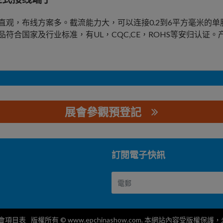
直观，布线方案多。截流能力大，可以连接0.2到6平方毫米的单股或
品符合国家及行业标准，有UL，CQC,CE，ROHS等安归认证
展會參觀預登記
司
訂閱電子快訊
會項目表
版權所有 © www.epchinashow.com. 本網站內容受版權保