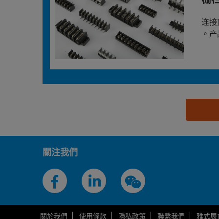
连接
。产
思源黑体预加载(勿删): 慈溪市瑞精电子科技有限公
關注我們
關於我們
使用條款
隱私政策
聯繫我們
雅式展