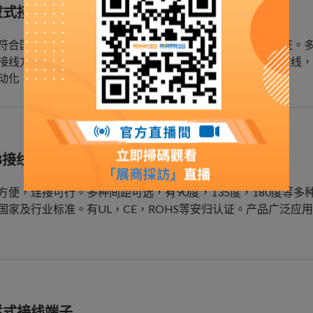
拔式接线端子
符合国家及行业标准，有UL，CQC，CE，ROHS等安归认证
接线方案，产品可根据客户使用环境选择45度进线，90度进线，
动化，能源，轨道交通等行业。
B接线端子
方便，连接可行。多种间距可选，有90度，135度，180度等
国家及行业标准。有UL，CE，ROHS等安归认证。产品广泛应
栏式接线端子