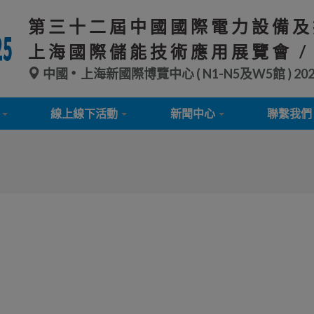
第三十二屆中國國際電力設備及
上海國際儲能技術應用展覽會 /
中國
上海新國際博覽中心 ( N1-N5及W5館 )
20
線上線下活動
新聞中心
聯繫我們