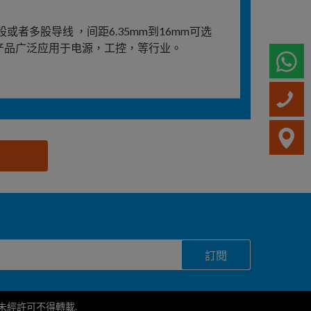
者多股导线 ，间距6.35mm到16mm可选
。产品广泛应用于电源，工控，等行业。
W
訂閱
護，未經許可不得轉載.