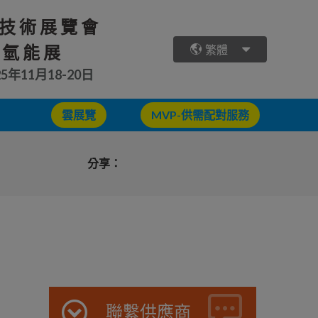
技術展覽會
 氫能展
繁體
25年11月18-20日
雲展覽
MVP-供需配對服務
分享：
聯繫供應商