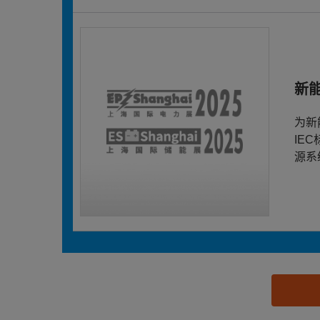
新
为新
IE
源系
思源黑体预加载(勿删): 安科瑞电气股份有限公司