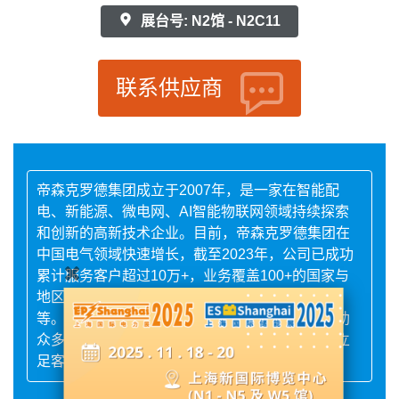
展台号: N2馆 - N2C11
联系供应商
帝森克罗德集团成立于2007年，是一家在智能配
电、新能源、微电网、AI智能物联网领域持续探索
和创新的高新技术企业。目前，帝森克罗德集团在
中国电气领域快速增长，截至2023年，公司已成功
累计服务客户超过10万+，业务覆盖100+的国家与
地区，涉及亚洲、非洲、北美洲、南美洲、欧洲
等。通过与合作伙伴的长期不懈努力，已成功帮助
众多用户达成安全、绿色、高效、智能的愿望。立
足客户，服务客户对用户永远的承诺!