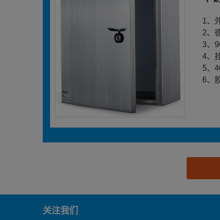
1、
2、
3、
4、
5、
6、
思源黑体预加载(勿删): 佛山市南域电气有限公司
关注我们