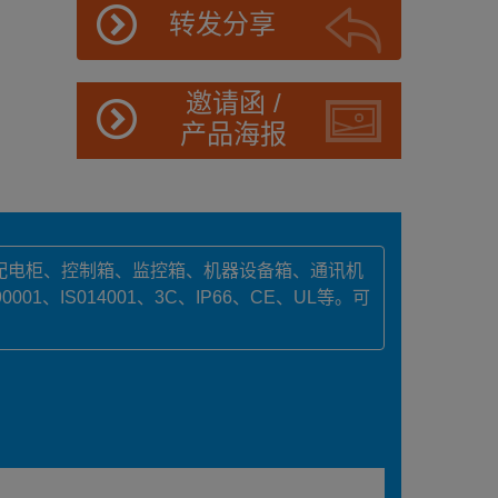
转发分享
邀请函 /
产品海报
，配电柜、控制箱、监控箱、机器设备箱、通讯机
IS014001、3C、IP66、CE、UL等。可