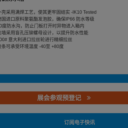
外壳采用满焊工艺，使其更牢固结实 -lK10 Tested
德国进口原料聚氨酯发泡胶，确保IP66 防水等级
90度防水沟，防止门板打开时异物进入箱内
挂墙采用盲孔压铆螺母设计，以提升防水性能
400# 意大利进口拉丝轮进行精细拉丝
胶条可承受环境温度 -40至 +80度
展会参观预登记
订阅电子快讯