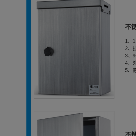
不
1、
2、
3、
4、
5、
不