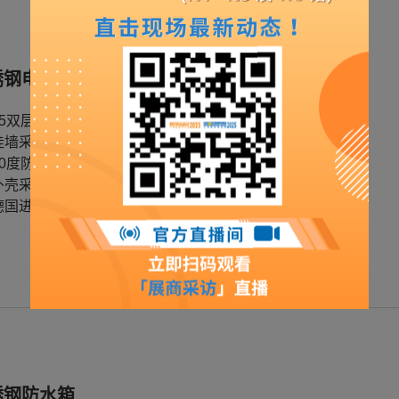
锈钢电箱
15双层斜顶设计便于顶盖的排水
挂墙采用盲孔压铆螺母设计，以提升防水性能
90度防水沟，防止门板打开时异物进入箱内
外壳采用满焊工艺，使其更牢固结实 -lK10 Tested
德国进口原料聚氨酯发泡胶，确保IP66 防水等级
锈钢防水箱