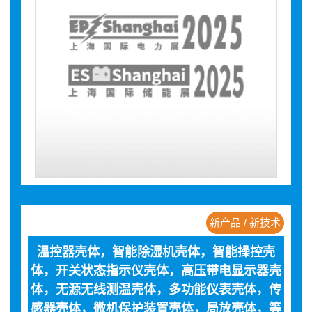
新产品 / 新技术
温控器壳体，智能除湿机壳体，智能操控壳
体，开关状态指示仪壳体，高压带电显示器壳
体，无源无线测温壳体，多功能仪表壳体，传
感器壳体，微机保护装置壳体，局放壳体，等