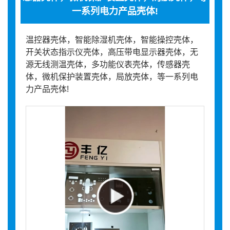
一系列电力产品壳体!
温控器壳体，智能除湿机壳体，智能操控壳体，
开关状态指示仪壳体，高压带电显示器壳体，无
源无线测温壳体，多功能仪表壳体，传感器壳
体，微机保护装置壳体，局放壳体，等一系列电
力产品壳体!