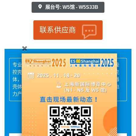
展台号: W5馆 - W5S33B
联系供应商
专业生产；温控器壳体，智能除湿机壳体，智能操
控壳体，开关状态指示仪壳体，高压带电显示器壳
体，无源无线测温壳体，多功能仪表壳体，传感器
壳体，微机保护装置壳体，局放壳体，等一系列电
力产品壳体!
展品详情