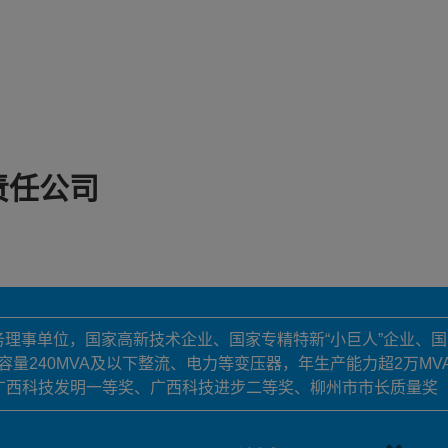
责任公司
常务理事单位，国家高新技术企业、国家专精特新“小巨人”企业、
级容量240MVA及以下整流、电力等变压器，年生产能力超2万MV
广西科技发明一等奖、广西科技进步二等奖、柳州市市长质量奖