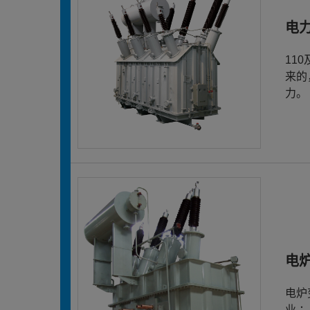
电
11
来的
力。
电
电炉
业 