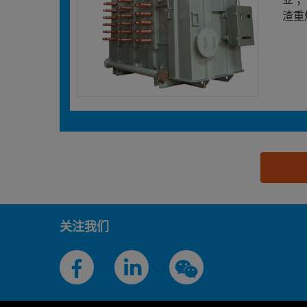
渣重
思源黑体预加载(勿删): 广西柳州特种变压器有限责
关注我们