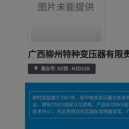
广西柳州特种变压器有限
展台号: N2馆 - N2D21B
柳特变始建于1967年，是中电协变压器分会
业，拥有CNAS国家认可资格。产品有330kV
技术中心”，先后荣获日内瓦国际发明展金奖、