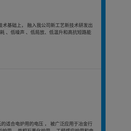
进技术基础上， 融入我公司新工艺新技术研发出
耗 、低噪声 、低局放、低温升和高抗短路能
的适合电炉用的电压 ， 被广泛应用于冶金行
盐浴炉用 、单相石墨化炉用 、工频感应炉用和电