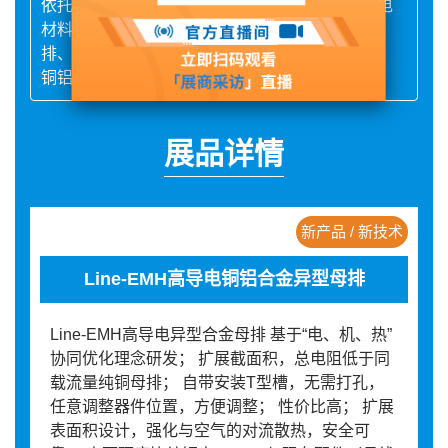
依托核心技术，键合科技已开发出新型高性能导电
材料，如低压柜异型母排、刀开关、抽屉座导电
排、套管及导电件等产品，彻底解决了铜铝过渡、
铜铝搭接、铝材锡焊等问题。
展品详情
新产品 / 新技术
Line-EMH高导电铜铝合金异型母排
Line-EMH高导电异型合金母排 基于“电、机、热”
协同优化理念研发； 扩展截面积，总电阻低于同
载流量纯铜母排； 自带安装T型槽，无需打孔，
任意调整器件位置，方便调整； 性价比高； 扩展
表面积设计，强化与空气的对流散热，安全可