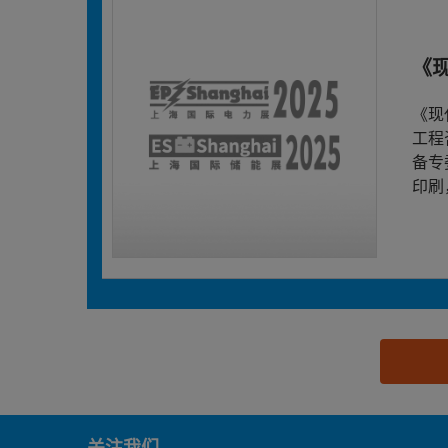
《
《现
工程
备专
印刷
思源黑体预加载(勿删): 《现代城市轨道交通》杂志