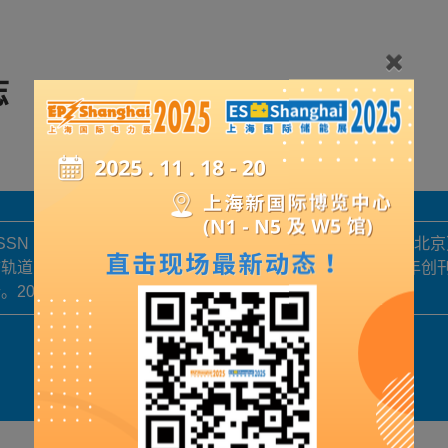
志
U；ISSN 1672-7533）由国铁集团主管、铁科院主办，铁科
轨道交通协会技术装备专委会唯一窗口期刊。杂志于2004年创
2024年，杂志入选RCCSE中国核心学术期刊。
展品详情