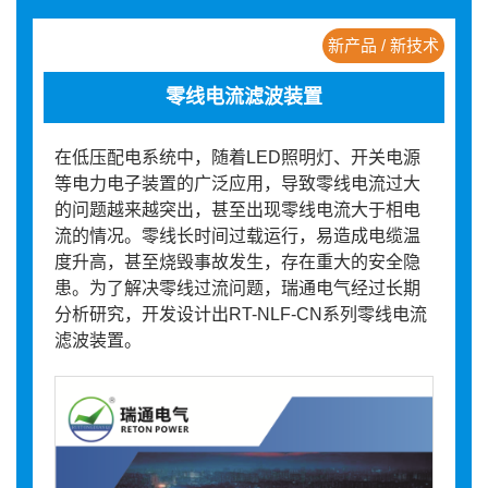
新产品 / 新技术
零线电流滤波装置
在低压配电系统中，随着LED照明灯、开关电源
等电力电子装置的广泛应用，导致零线电流过大
的问题越来越突出，甚至出现零线电流大于相电
流的情况。零线长时间过载运行，易造成电缆温
度升高，甚至烧毁事故发生，存在重大的安全隐
患。为了解决零线过流问题，瑞通电气经过长期
分析研究，开发设计出RT-NLF-CN系列零线电流
滤波装置。