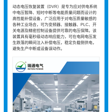
动态电压恢复装置（DVR）是专为应对供电系统
中电压暂降、短时中断等电能质量问题而设计的
高性能补偿设备，广泛应用于对电压质量敏感的
各种工业场合，可为变频器、接触器、PLC、开
关电源及精密控制设备提供可靠的电压保障。该
装置具有毫秒级动态响应能力，可在电网电压发
生跌落的瞬间注入补偿电压，稳定负载侧供电，
避免生产中断或设备误动作。