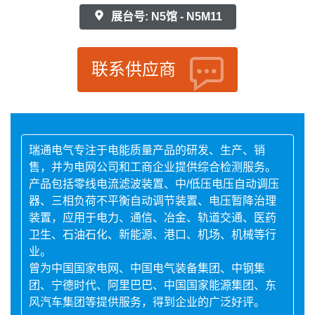
展台号: N5馆 - N5M11
联系供应商
瑞通电气专注于电能质量产品的研发、生产、销
售，并为电网公司和工商企业提供综合检测服务。
产品包括零线电流滤波装置、中/低压电压自动调压
器、三相负荷不平衡自动调节装置、电压暂降治理
装置，应用于电力、通信、冶金、轨道交通、医药
卫生、石油石化、新能源、港口、机场、机械等行
业。
曾为中国国家电网、中国电气装备集团、中钢集
团、宁德时代、阿里巴巴、中国国家能源集团、东
风汽车集团等提供服务，得到企业的广泛好评。