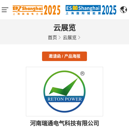
云展览
首页
云展览
邀请函 / 产品海报
河南瑞通电气科技有限公司