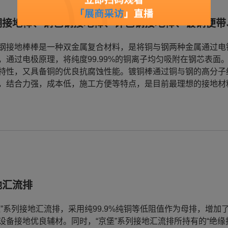
铜接地棒、铜包钢接地棒、锌包钢接地棒、镀铜便带
钢接地棒棒是一种双金属复合材料，是将铜与钢两种金属通过电
，通过电极原理，将纯度99.99%的铜离子均匀吸附在钢芯表
特性，又具备铜的优良抗腐蚀性能。镀铜棒通过铜与钢的高分子
，结合力强，成本低，施工方便等特点，是目前最理想的接地材
地汇流排
堡”系列接地汇流排，采用纯99.9%纯铜等低阻值作为母排，增加
设备接地优良辅材。同时，“京堡”系列接地汇流排所持有的“绝缘挡