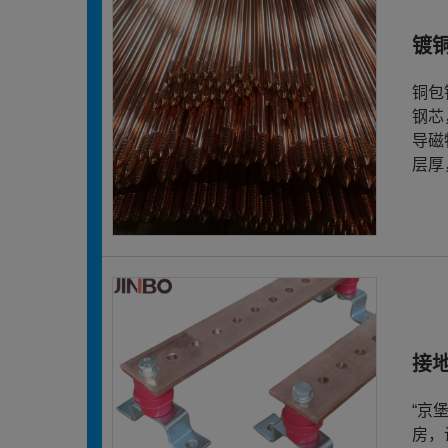
镀
铜包
钢芯
导磁
层厚
接
“京
房，