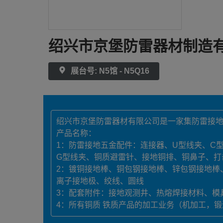
绍兴市京堡防雷器材制造
展台号: N5馆 - N5Q16
绍兴市京堡防雷器材有限公司是一家集防雷接
产品名称：
1：防雷接地五金配件：连接器、U型线夹、C
G型线夹、铜质避雷针、接地铜排、铜鼻子、打
2：镀铜接地棒、铜包钢接地棒、锌包钢接地棒
离子接地极、绞线、圆线
3：配套附件：接地观测井、热熔焊接材料、模
4：所有铜质 铁质产品的加工业务（机加工，