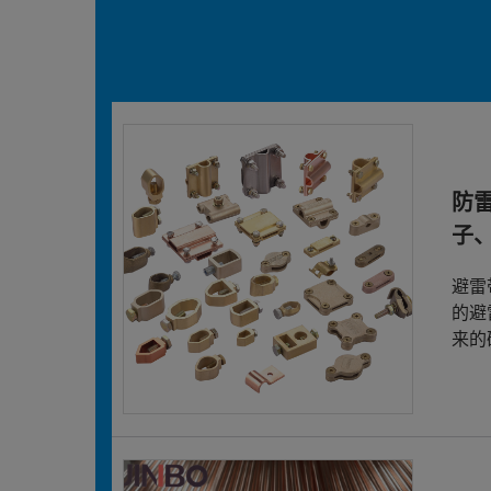
防
子
避雷
的避
来的