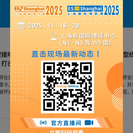
展品详情
雷接地五金配件：连接器、U型线夹、C型夹、 G型
、打击头、钻头，铜鼻子等等
带在建筑中起着保护建筑物以及人身安全的重要作用，避雷带安
雷卡、避雷带支架，采用优质黄铜材料或者冷轧板冲压成型，并
破坏避雷带的镀锌防腐层，使焊接部分碳化、变脆，增大电阻，