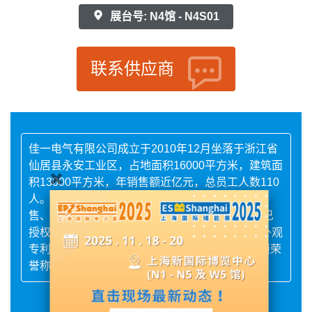
展台号: N4馆 - N4S01
联系供应商
佳一电气有限公司成立于2010年12月坐落于浙江省
仙居县永安工业区，占地面积16000平方米，建筑面
积13000平方米，年销售额近亿元，总员工人数110
人。是一家致力于工业电器产品研发、生产、销
售、服务于一体的国家高新技术企业。公司拥有已
授权发明专利30多项，实用新型专利100余项，外观
专利15项，软件著作权证书8项，公司还获得多项荣
誉称号，产品通过多项认证。