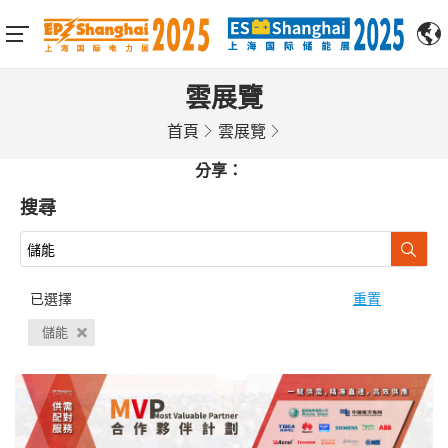
雲展覽
首頁
雲展覽
分享：
搜尋
已選擇
重置
儲能