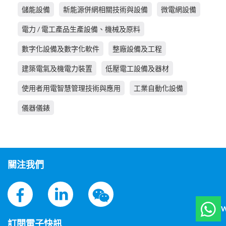
儲能設備
新能源併網相關技術與設備
微電網設備
電力 / 電工產品生產設備、機械及原料
數字化設備及數字化軟件
整廠設備及工程
建築電氣及機電力裝置
低壓電工設備及器材
使用者用電智慧管理技術與應用
工業自動化設備
儀器儀錶
關注我們
W
訂閱電子快訊