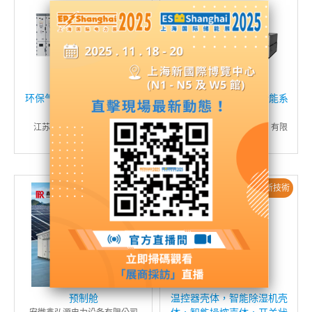
环保气体绝缘金属封闭开关
汪达尔（10kv分布式储能系
设备
统）
江苏洛凯机电股份有限公司
富士康新能源电池（郑州）有限
公司
新産品 / 新技術
预制舱
温控器壳体，智能除湿机壳