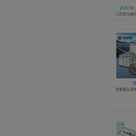
ZHSTB-
江西变压器
安徽鑫弘源