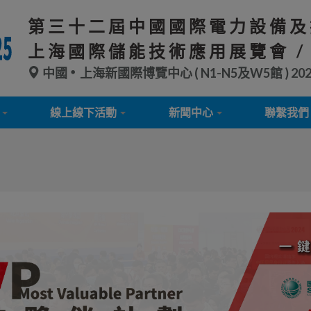
第三十二屆中國國際電力設備及
上海國際儲能技術應用展覽會 /
中國
上海新國際博覽中心 ( N1-N5及W5館 )
20
線上線下活動
新聞中心
聯繫我們