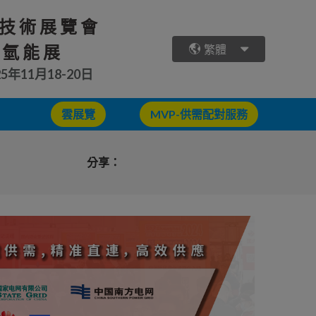
技術展覽會
 氫能展
繁體
25年11月18-20日
雲展覽
MVP-供需配對服務
分享：