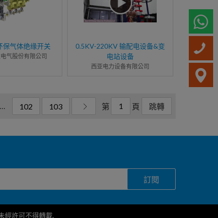
W
II)环保气体绝缘开关
0.5KV-220KV 输配电设备&变
电站设备
益电气股份有限公司
西亚电力设备有限公司
…
第
頁
102
103
跳轉
訂閱
護，未經許可不得轉載.