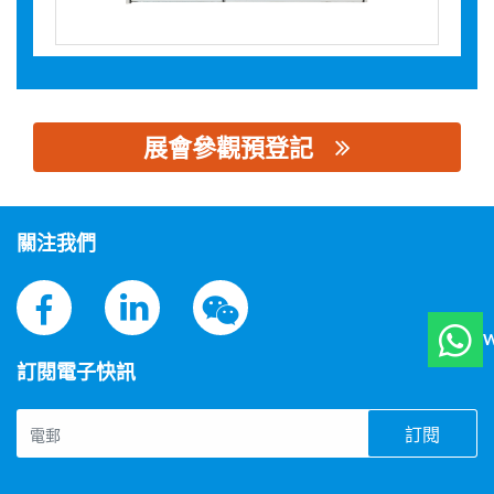
展會參觀預登記
思源黑体预加载(勿删): 海格电气管理（上海）有限公司
關注我們
W
訂閱電子快訊
訂閱