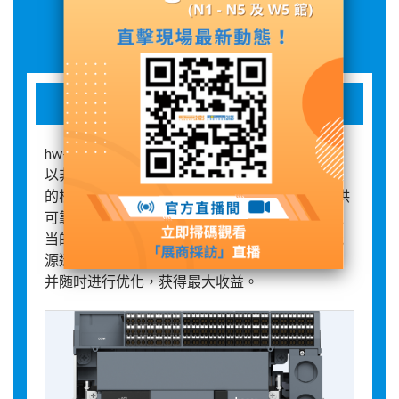
展品詳情
hw+空气断路器
hw+系列空气断路器结构紧凑，模块化设计，可
以非常便捷地安装到低压开关柜中。作为开关柜
的核心部件，HW+系列空气断路器不仅可以提供
可靠的过载、短路等多种保护功能，而且通过适
当的模块扩展，可实现整个系统的集成监控和能
源透明度。借此您可充分挖掘电气系统的潜力，
并随时进行优化，获得最大收益。