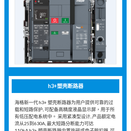
h3+塑壳断路器
海格新一代 h3+ 塑壳断路器为用户提供可靠的过
载和短路保护, 可配备高精度液晶显示屏，用于所
有低压配电系统中。 采用紧凑型设计, 产品额定电
流从25到630A, 最大短路分断能力可达
110kA.h3+ 塑壳断路器内置热磁或电子脱扣器, 可