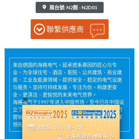
展台號: N2館 - N2D01
聯繫供應商
来自德国的海格电气，延承德系基因的匠心与专
业，为全球住宅、酒店、医院、公共建筑、商业建
筑、工业及能源领域，提供安全、稳定的电气设施
与服务。坚持可持续发展，专注为你，构建更安
全、更清洁、更愉悦的未来电气世界。
海格电气于1997 年进入中国市场，至今已在中国设
立了3 家工厂和32 个销售办事处，通过覆盖全国的
营销网络及高资质合作伙伴，为中国客户提供全球
领先的解决方案和高效服务。