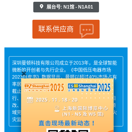
展台号: N1馆 - N1A01
联系供应商
深圳曼顿科技有限公司成立于2013年，是全球智能
微断的开创者与先行企业。《中国低压电器市场
2023白皮书》数据显示，曼顿以超过40%市场占有
率居行业首位。
截止目前，曼顿智能断路器及顿雾云平台，在银
行、学校、工厂、医院、会展、文物建筑、城市旧
改、公共设施、铁塔、通信，路灯、照明管理等领
域完成了超过8000个项目应用。大幅提升了电气火
灾监管，用电安全，节能管理，远程管控的水平。