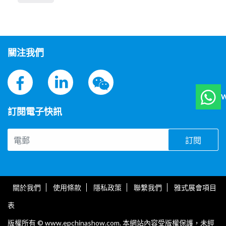
關注我們
W
訂閱電子快訊
訂閱
關於我們
使用條款
隱私政策
聯繫我們
雅式展會項目
表
版權所有 © www.epchinashow.com. 本網站內容受版權保護，未經