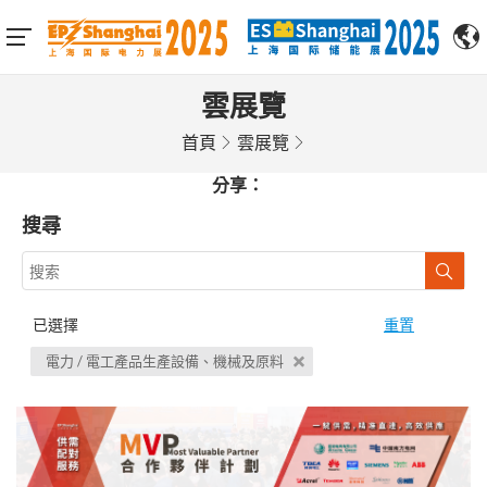
雲展覽
首頁
雲展覽
分享：
搜尋
已選擇
重置
電力 / 電工產品生產設備、機械及原料